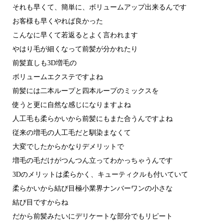
それも早くて、簡単に、ボリュームアップ出来るんです
お客様も早くやれば良かった
こんなに早くて若返るとよく言われます
やはり毛が細くなって前髪が分かれたり
前髪直しも3D増毛の
ボリュームエクステですよね
前髪には二本ループと四本ループのミックスを
使うと更に自然な感じになりますよね
人工毛も柔らかいから前髪にもまた合うんですよね
従来の増毛の人工毛だと馴染まなくて
大変でしたからかなりデメリットで
増毛の毛だけがつんつん立ってわかっちゃうんです
3Dのメリットは柔らかく、キューティクルも付いていて
柔らかいから結び目極小業界ナンバーワンの小さな
結び目ですからね
だから前髪みたいにデリケートな部分でもリピート