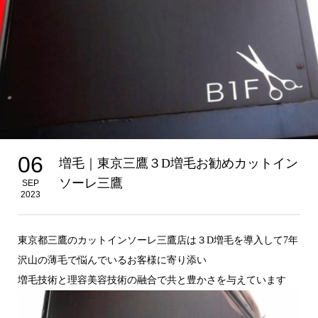
06
増毛｜東京三鷹３D増毛お勧めカットイン
ソーレ三鷹
SEP
2023
東京都三鷹のカットインソーレ三鷹店は３D増毛を導入して7年
沢山の薄毛で悩んでいるお客様に寄り添い
増毛技術と理容美容技術の融合で共と豊かさを与えています