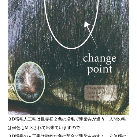
３D増毛人工毛は世界初２色の増毛で馴染みが違う 人間の毛
は何色もMIXされて出来ていますので
３D増毛の人工毛は微妙な色の配合で馴染みやすく、立体感の