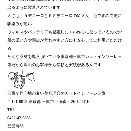
出るように製造されています
太さも４５デニーロと５５デニーロのMIX人工毛ですので更に
馴染みが違い、
ウィルスやバクテリアも繁殖しにくい作りになっているのでお
肌の柔い方や頭皮が荒れやすい方にも安心してご利用いただけ
る
そんな商材を導入頂いている東京都三鷹市カットインソーレ三
鷹だから沢山のお客様から信頼と実績があるんです
三鷹で居心地の良い美容理容のカットインソーレ三鷹
〒181-0013 東京都 三鷹市下連雀 3-26-12-B1F
TEL
0422-42-6333
営業時間