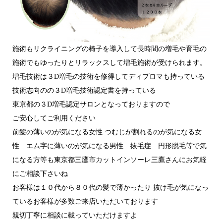
施術もリクライニングの椅子を導入して長時間の増毛や育毛の
施術でもゆったりとリラックスして増毛施術が受けられます。
増毛技術は３D増毛の技術を修得してディプロマも持っている
技術志向のの３D増毛技術認定書を持っている
東京都の３D増毛認定サロンとなっておりますので
ご安心してご利用ください
前髪の薄いのが気になる女性 つむじが割れるのが気になる女
性 エム字に薄いのが気になる男性 抜毛症 円形脱毛等で気
になる方等も東京都三鷹市カットインソーレ三鷹さんにお気軽
にご相談下さいね
お客様は１０代から８０代の髪で薄かったり 抜け毛が気になっ
ているお客様が多数ご来店いただいております
親切丁寧に相談に載っていただけますよ