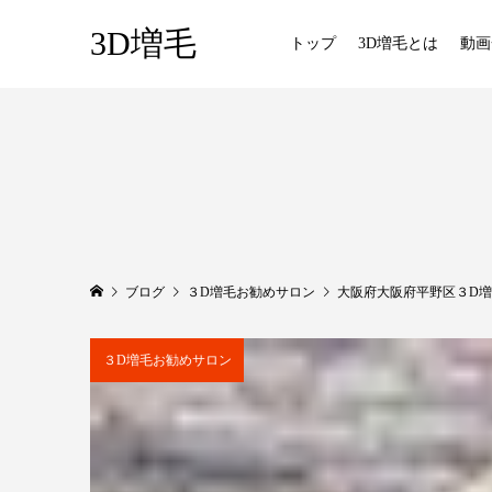
3D増毛
トップ
3D増毛とは
動画
ブログ
３D増毛お勧めサロン
大阪府大阪府平野区３D
３D増毛お勧めサロン