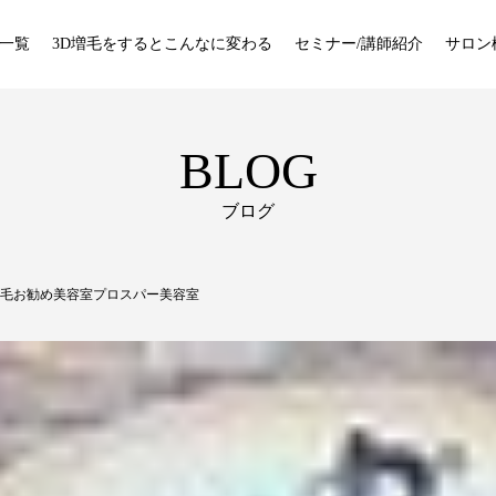
一覧
3D増毛をするとこんなに変わる
セミナー/講師紹介
サロン
BLOG
ブログ
増毛お勧め美容室プロスパー美容室