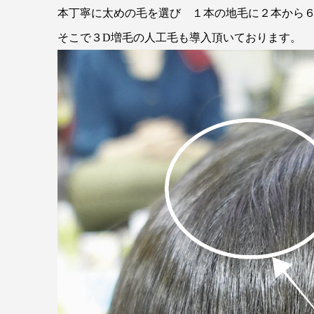
本丁寧に太めの毛を選び １本の地毛に２本から
そこで３D増毛の人工毛も導入頂いております。