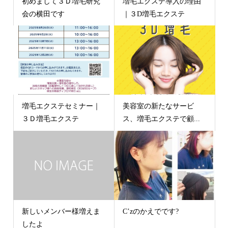
初めまして３Ｄ増毛研究
増毛エクステ導入の理由
会の横田です
｜３D増毛エクステ
増毛エクステセミナー｜
美容室の新たなサービ
３Ｄ増毛エクステ
ス、増毛エクステで顧...
新しいメンバー様増えま
C’zのかえでです?
したよ