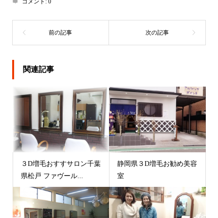
コメント:
0
関連記事
３D増毛おすすサロン千葉
静岡県３D増毛お勧め美容
県松戸 ファヴール...
室