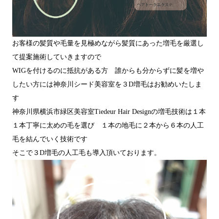
お客様の髪質や毛量を見極めながら髪質にあった増毛を厳選し
て提案施術していきますので
WIGを付けるのに抵抗がある方 誰からも分からずに髪を増や
したい方には神奈川シード美容室を３D増毛はお勧めいたしま
す
神奈川県横浜市緑区美容室Tiedeur Hair Designの増毛技術は１本
１本丁寧に太めの毛を選び １本の地毛に２本から６本の人工
毛を結んでいく技術です
そこで３D増毛の人工毛も導入頂いております。