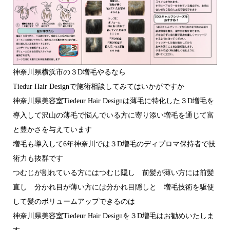
神奈川県横浜市の３D増毛やるなら
Tiedur Hair Designで施術相談してみてはいかがですか
神奈川県美容室Tiedeur Hair Designは薄毛に特化した３D増毛を
導入して沢山の薄毛で悩んでいる方に寄り添い増毛を通じて富
と豊かさを与えています
増毛も導入して6年神奈川では３D増毛のディプロマ保持者で技
術力も抜群です
つむじが割れている方にはつむじ隠し 前髪が薄い方には前髪
直し 分かれ目が薄い方には分かれ目隠しと 増毛技術を駆使
して髪のボリュームアップできるのは
神奈川県美容室Tiedeur Hair Designを３D増毛はお勧めいたしま