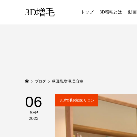
3D増毛
トップ
3D増毛とは
動画
ブログ
秋田県.増毛.美容室
06
３D増毛お勧めサロン
SEP
2023